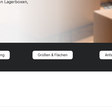
en Lagerboxen,
ung
Größen & Flächen
Anfa